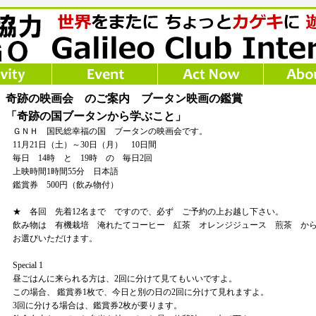
奇跡の映画会 のご案内 ブータン映画の鑑賞
「奇跡の国ブータンから学ぶこと」
ＧＮＨ 国民総幸福の国 ブータンの映画会です。
11月21日（土）～30日（月） 10日間
毎日 14時 と 19時 の 毎日2回
上映時間1時間55分 日本語
鑑賞券 500円（飲み物付）
★ 各回 先着12名まで ですので、必ず ご予約の上お越し下さい。
飲み物は 有機栽培 淹れたてコーヒー 紅茶 オレンジジュース 煎茶 か
お選びいただけます。
Special 1
昼ごはんに来られる方は、2回に分けて見てもいいですよ。
この場合、 鑑賞券1枚で、今日と別の日の2回に分けて見れますよ。
3回に分ける場合は、鑑賞券2枚が要ります。