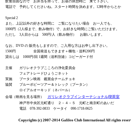
飲食自由なので お弁当を持って、お昼の休憩時に 来て下さい。
電話で 予約してくださいね。スタート時間を決めます。12時半からとか
Special 2
また、上記以外の好きな時間に ご覧になりたい場合 お一人でも、
1000円（2人様まで、飲み物付）で、お好きな時間にご覧いただけます。
ただし 3人目からは 500円/人（飲み物付） お願いします。
なお、DVD の 販売もしますので、ご入用な方はお申し出下さい。
1500円 全国発送もできます＋梱包・送料200円
貸出しは 1000円/回 1週間（送料別途）コピーガード付
主催 ガリレオクラブこころの浄化委員会
フェアトレードひょうごネット
実施 ブータン映画 鑑賞会チームチョキ
協賛 ブルーポピーツアー＆トレック（ブータン）
ロイアルオーキッド（ネパール）
ガリレオクラブインターナショナル喫茶室
会場（映画を見る場所）
神戸市中央区元町通り ２－４－５ 元町と南京町のあいだ
電話 078-392-0833 ケータイ 090-1718-0625
Copyrights (c) 2007-2014 Galileo Club International All rights reser