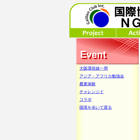
大阪環状線一周
アジア・アフリカ勉強会
農業体験
チャレンジド
コラボ
国境を歩いて渡る